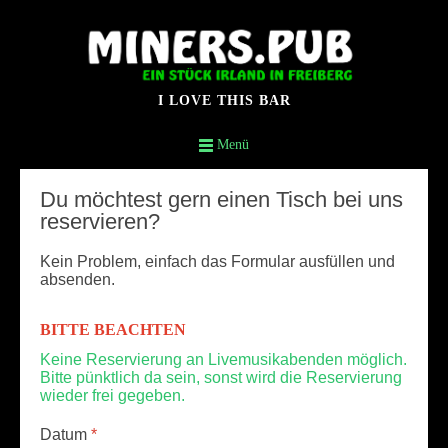
I LOVE THIS BAR
Menü
Du möchtest gern einen Tisch bei uns
reservieren?
Kein Problem, einfach das Formular ausfüllen und
absenden.
BITTE BEACHTEN
Keine Reservierung an Livemusikabenden möglich.
Bitte pünktlich da sein, sonst wird die Reservierung
wieder frei gegeben.
Datum
*